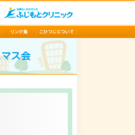
リンク集
こひつじについて
スマス会