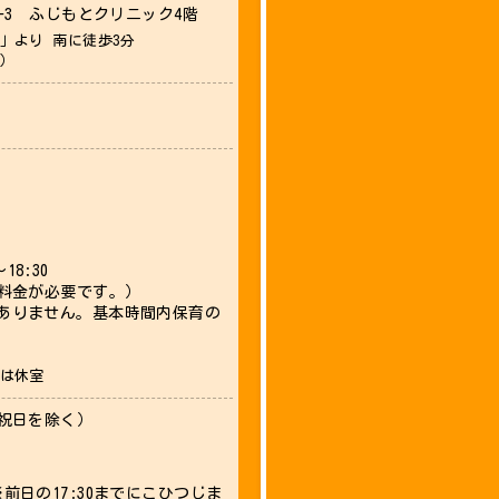
1-3 ふじもとクリニック4階
」より 南に徒歩3分
）
～18:30
育料金が必要です。）
ありません。基本時間内保育の
は休室
と祝日を除く）
前日の17:30までにこひつじま