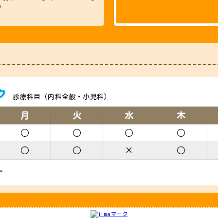
）
診療科目（内科全般・小児科）
月
火
水
木
○
○
○
○
○
○
×
○
す。