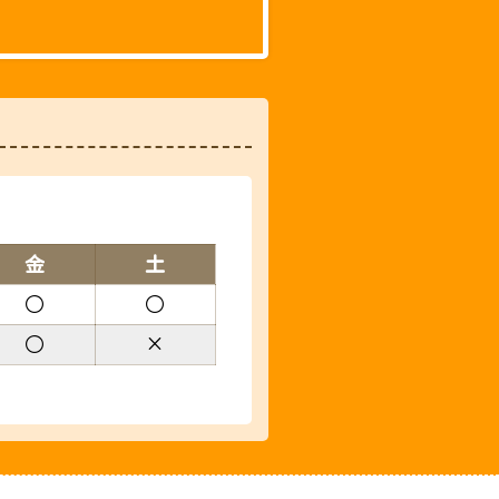
金
土
○
○
○
×