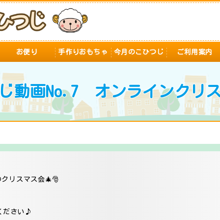
お便り
手作りおもちゃ
今月のこひつじ
ご利用案内
じ動画No.7 オンラインクリ
クリスマス会🎄🎅
ください♪