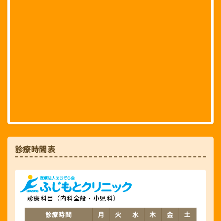
診療時間表
診療科目（内科全般・小児科）
診療時間
月
火
水
木
金
土