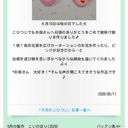
５月10日は母の日でした🌸
こひつじでもお母さんへ日頃のありがとうをこめて壁掛け飾
りを作りました💕
１枚１枚お花紙を広げカーネーションのお花を作ったり、ピ
ンクが好きだから…と
台紙を選び顔を思い浮かべながら似顔絵も描いてくれました
よ☺
❝お母さん 大好き！❞そんな声が聞こえてきそうな作品です
♪
2026/05/11
「今月のこひつじ」記事一覧へ
5月の製作 こいのぼり(2026)
パックン魚🐟